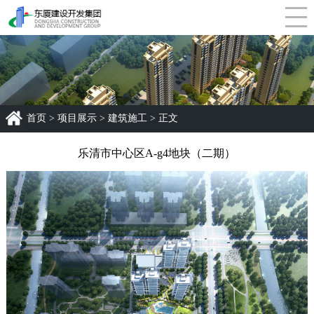
企业荣誉
社会责任
首页
>
项目展示
>
建筑施工
> 正文
乐清市中心区A-g4地块（二期）